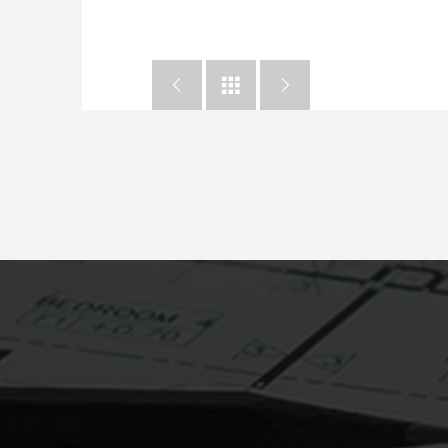


